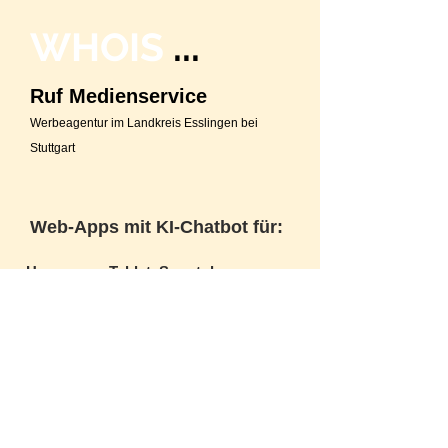
WHOIS
...
Ruf Medienservice
Werbeagentur
im Landkreis Esslingen bei
Stuttgart
Web-Apps mit KI-Chatbot für:
Homepage, Tablet, Smartphone
HTML5 Web-App / native App für
Android und IOS.
Rufen Sie uns an:
07022 960 90 - 80
weitere Infos ....